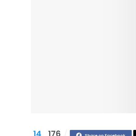
14
176
Share on Facebook