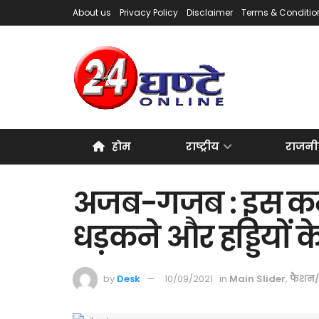
About us
Privacy Policy
Disclaimer
Terms & Conditio
होम
राष्ट्रीय
राजनी
अजब-गजब : इस कमरे
धड़कने और हड्डियों
by
Desk
10/09/2021
in
Main Slider
,
फैशन/