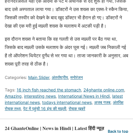
हैरानदरअसल यहां एक आदमी के पेट में अचानक से दर्द शुरू हो गया, जिसके
बाद उसे अस्पताल लाया गया। डॉक्टरों ने उस शख्स का एक्स-रे स्कैन किया,
जिसकी तस्वीर को देखने के बाद खुद डॉक्टर भी हैरान हो गए। डॉक्टरों ने
देखा की एक मरी हुई मछली शख्स के मलाशय में अटकी पड़ी है।
इस दौरान शख्स ने बताया कि वह गलती से उस मछली पर बैठ गया था,
जिसके बाद मछली उसके मलाशय के अंदर घुस गई। मछली जब निकाली गई
है तो ऑपरेशन थियेटर दुर्गंध से भर गया था। ताजा जानकारी के अनुसार, अब
शख्स पूरी तरह से ठीक है।
Categories:
Main Slider
,
अंतर्राष्ट्रीय
,
मनोरंजन
Tags:
16 inch fish reached the stomach
,
24ghante online.com
,
Amazing
,
interesting news
,
International News in Hindi
,
latest
international news
,
todays international news
,
अजब गजब
,
अंतरिक्ष
रोचक तथ्य
,
पेट में पहुंची 16 इंच की मछ्ली
,
रोचक ख़बरें
24 GhanteOnline | News in Hindi | Latest हिंदी न्यूज़
Back to top