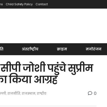
ns
Child Safety Policy
Contact
ति
अंतर्राष्ट्रीय
क्राइम
मनोरंजन
सीपी जोशी पहुंचे सुप्रीम
 का किया आग्रह
0
ल्ली
,
राजनीति
,
राजस्थान
,
राष्ट्रीय