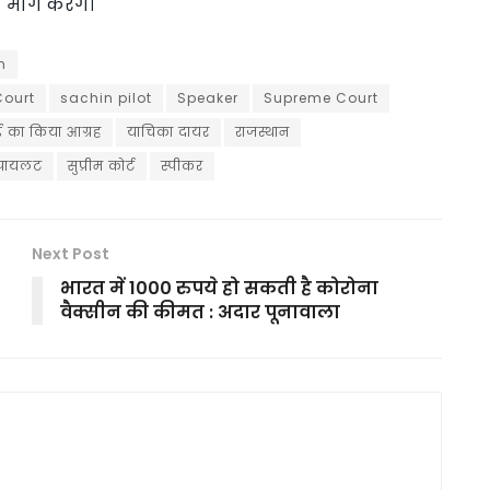
ांग करेंगे।
n
Court
sachin pilot
Speaker
Supreme Court
ई का किया आग्रह
याचिका दायर
राजस्थान
पायलट
सुप्रीम कोर्ट
स्पीकर
Next Post
भारत में 1000 रुपये हो सकती है कोरोना
वैक्सीन की कीमत : अदार पूनावाला