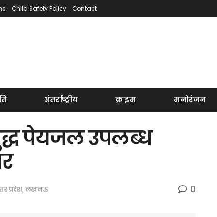
ns
Child Safety Policy
Contact
ति
अंतर्राष्ट्रीय
क्राइम
मनोरंजन
 शुद्ध पेयजल उपलब्ध
ार
0
्तर प्रदेश
,
लखनऊ