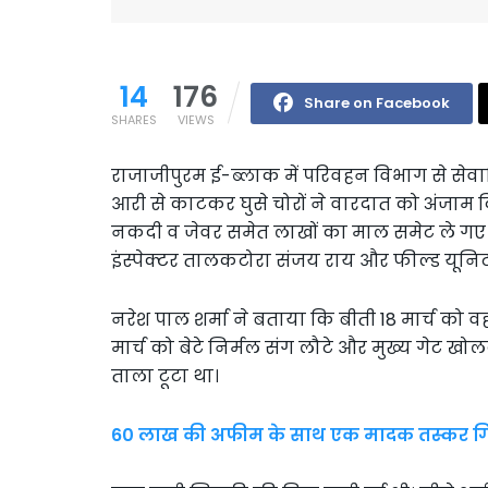
14
176
Share on Facebook
SHARES
VIEWS
राजाजीपुरम ई-ब्लाक में परिवहन विभाग से सेव
आरी से काटकर घुसे चोरों ने वारदात को अंजाम
नकदी व जेवर समेत लाखों का माल समेट ले गए। स
इंस्पेक्टर तालकटोरा संजय राय और फील्ड यूनिट
नरेश पाल शर्मा ने बताया कि बीती 18 मार्च को 
मार्च को बेटे निर्मल संग लौटे और मुख्य गेट खोलक
ताला टूटा था।
60 लाख की अफीम के साथ एक मादक तस्कर गिर