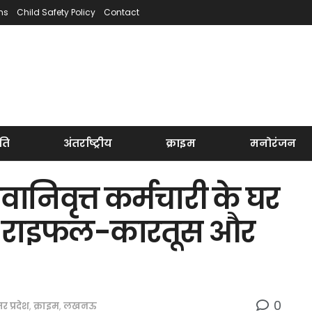
ns
Child Safety Policy
Contact
ति
अंतर्राष्ट्रीय
क्राइम
मनोरंजन
ानिवृत्त कर्मचारी के घर
धावा, राइफल-कारतूस और
0
तर प्रदेश
,
क्राइम
,
लखनऊ