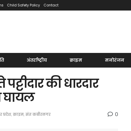
ns
Child Safety Policy
Contact
ति
अंतर्राष्ट्रीय
क्राइम
मनोरंजन
े पट्टीदार की धारदार
ीन घायल
0
तर प्रदेश
,
क्राइम
,
संत कबीरनगर